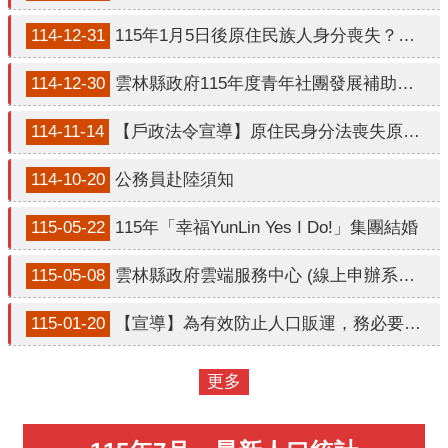
口
統
114-12-31
115年1月5日後原住民族人身分喪失？懶人包說明
計
114-12-30
雲林縣政府115年度青年社團發展補助計畫
最
新
114-11-14
【戶政法令宣導】原住民身分法喪失原住民身分之規定
消
息
114-10-20
公務員赴陸須知
公
115-05-22
115年「幸福YunLin Yes I Do!」集團結婚
開
資
115-05-08
雲林縣政府雲端服務中心 (線上申辦系統)，敬請多加利用。
訊
115-01-20
【宣導】為有效防止人口販運，務必要提高警覺。
主
題
專
更多
區
民