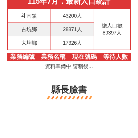
115年7月．最新人口統計
意
交
斗南鎮
43200人
流
總人口數
古坑鄉
28871人
89397人
相
關
大埤鄉
17326人
連
結
業務編號
業務名稱
現在號碼
等待人數
資料準備中 請稍後...
縣長臉書