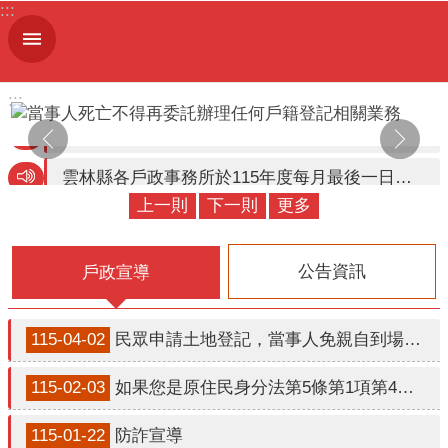
:::
跳到主要內容區塊
進
階
搜
:::
尋
雲林縣各戶政事務所於115年度每月最後一日暫停平日下午5 時30分至6時30分預約服務及春節期間暫停預約假日結婚 登記，另同年度連續假期暫停週六上午延長服務
上一則
下一則
更多
機
線上申辦
關
簡
公告資訊
戶政宣導
介
便
115-04-02
民眾申請土地登記，當事人免親自到場之替代措施，民眾可利用線上聲明、 設置土地登記印鑑等替代措施申辦土地登記。
民
服
115-02-03
如果您是原住民身分法第5條第1項第4款規定適用對象，惟姓名尚未取用傳統名字或從具有原住民身分之父或母之姓者，請詳閱本訊息。
務
115-01-22
防詐宣導
人