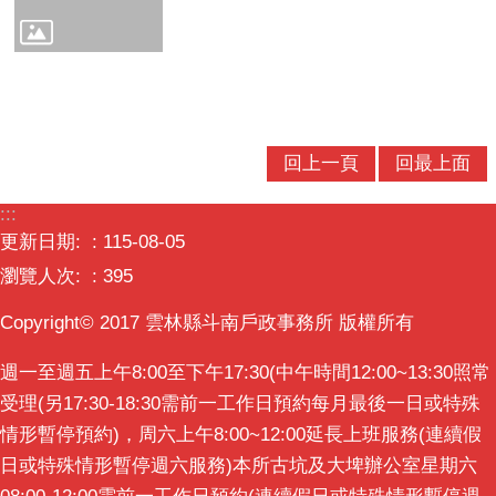
意
交
流
相
關
回上一頁
回最上面
連
結
:::
更新日期:
115-08-05
瀏覽人次:
395
Copyright© 2017 雲林縣斗南戶政事務所 版權所有
週一至週五上午8:00至下午17:30(中午時間12:00~13:30照常
受理(另17:30-18:30需前一工作日預約每月最後一日或特殊
情形暫停預約)，周六上午8:00~12:00延長上班服務(連續假
日或特殊情形暫停週六服務)本所古坑及大埤辦公室星期六