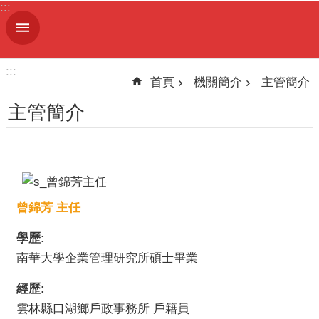
:::
跳到主要內容區塊
進
階
搜
:::
尋
首頁
機關簡介
主管簡介
主管簡介
機
關
簡
介
曾錦芳 主任
便
學歷:
民
南華大學企業管理研究所碩士畢業
服
務
經歷:
雲林縣口湖鄉戶政事務所 戶籍員
人