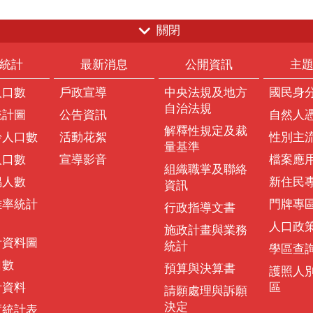
關閉
統計
最新消息
公開資訊
主
人口數
戶政宣導
中央法規及地方
國民身
自治法規
統計圖
公告資訊
自然人
解釋性規定及裁
齡人口數
活動花絮
性別主
量基準
人口數
宣導影音
檔案應
組織職掌及聯絡
偶人數
新住民
資訊
離率統計
門牌專
行政指導文書
人口政
施政計畫與業務
計資料圖
統計
學區查
口數
預算與決算書
護照人
計資料
區
請願處理與訴願
決定
度統計表