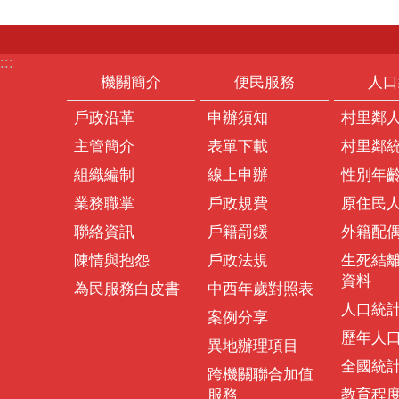
:::
機關簡介
便民服務
人口
戶政沿革
申辦須知
村里鄰
主管簡介
表單下載
村里鄰
組織編制
線上申辦
性別年
業務職掌
戶政規費
原住民
聯絡資訊
戶籍罰鍰
外籍配
陳情與抱怨
戶政法規
生死結
資料
為民服務白皮書
中西年歲對照表
人口統
案例分享
歷年人
異地辦理項目
全國統
跨機關聯合加值
服務
教育程