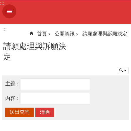
:::
跳到主要內容區塊
進
階
搜
:::
尋
首頁
公開資訊
請願處理與訴願決定
請願處理與訴願決
定
機
關
簡
介
主題：
便
內容：
民
服
務
人