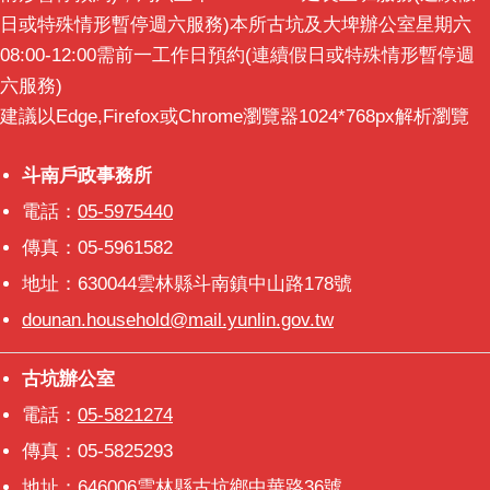
意
日或特殊情形暫停週六服務)本所古坑及大埤辦公室星期六
交
08:00-12:00需前一工作日預約(連續假日或特殊情形暫停週
流
六服務)
建議以Edge,Firefox或Chrome瀏覽器1024*768px解析瀏覽
相
關
連
斗南戶政事務所
斗南戶政事務所
結
電話：
05-5975440
傳真：05-5961582
地址：630044雲林縣斗南鎮中山路178號
dounan.household@mail.yunlin.gov.tw
古坑辦公室
古坑辦公室
電話：
05-5821274
傳真：05-5825293
地址：646006雲林縣古坑鄉中華路36號