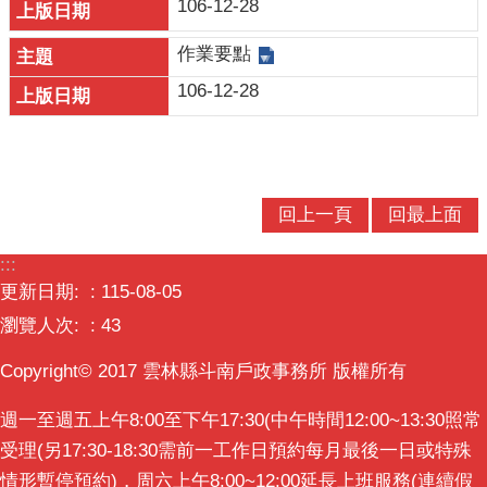
106-12-28
口
統
作業要點
計
106-12-28
最
新
消
息
回上一頁
回最上面
公
開
:::
資
更新日期:
115-08-05
訊
瀏覽人次:
43
主
Copyright© 2017 雲林縣斗南戶政事務所 版權所有
題
專
週一至週五上午8:00至下午17:30(中午時間12:00~13:30照常
區
受理(另17:30-18:30需前一工作日預約每月最後一日或特殊
情形暫停預約)，周六上午8:00~12:00延長上班服務(連續假
民