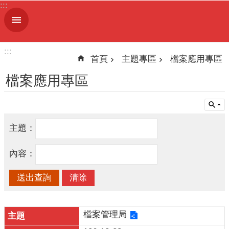
:::
跳到主要內容區塊
進
階
搜
:::
尋
首頁
主題專區
檔案應用專區
檔案應用專區
機
關
主題：
簡
介
內容：
便
民
服
務
檔案管理局
人