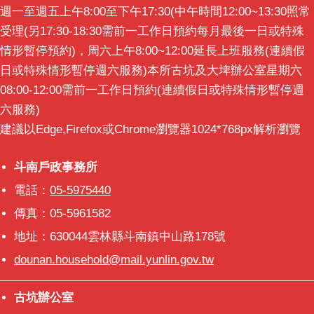
週一至週五上午8:00至下午17:30(中午時間12:00~13:30照常
意
交
受理(另17:30-18:30需前一工作日預約每月最後一日或特殊
流
情形暫停預約)，周六上午8:00~12:00延長上班服務(連續假
日或特殊情形暫停週六服務)本所古坑及大埤辦公室星期六
相
08:00-12:00需前一工作日預約(連續假日或特殊情形暫停週
關
六服務)
連
結
建議以Edge,Firefox或Chrome瀏覽器1024*768px解析瀏覽
斗南戶政事務所
斗南戶政事務所
電話：
05-5975440
傳真：05-5961582
地址：630044雲林縣斗南鎮中山路178號
dounan.household@mail.yunlin.gov.tw
古坑辦公室
古坑辦公室