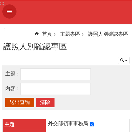
:::
跳到主要內容區塊
進
階
搜
:::
尋
首頁
主題專區
護照人別確認專區
護照人別確認專區
機
關
主題：
簡
介
內容：
便
民
服
務
外交部領事事務局
人