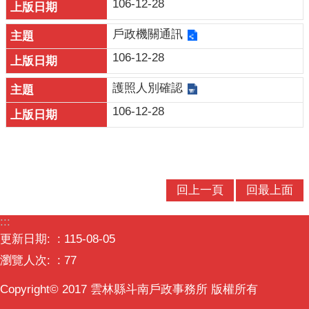
106-12-28
口
統
戶政機關通訊
計
106-12-28
最
新
護照人別確認
消
106-12-28
息
公
開
資
回上一頁
回最上面
訊
:::
主
更新日期:
115-08-05
題
專
瀏覽人次:
77
區
Copyright© 2017 雲林縣斗南戶政事務所 版權所有
民