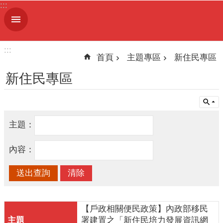
:::
跳到主要內容區塊
進
階
搜
:::
尋
首頁
主題專區
新住民專區
新住民專區
機
關
主題：
簡
介
內容：
便
民
服
務
【戶政相關便民政策】內政部移民
人
署建置之「新住民培力發展資訊網