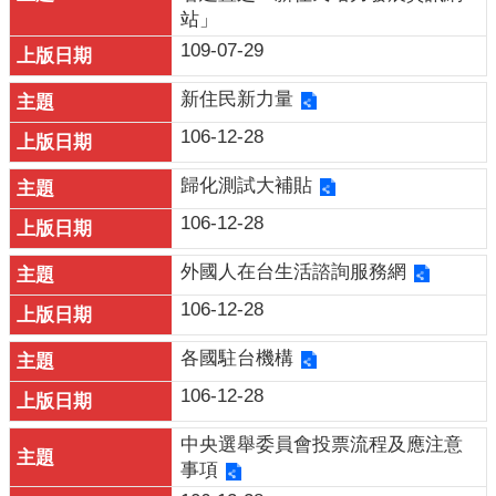
口
站」
統
109-07-29
計
新住民新力量
最
106-12-28
新
消
歸化測試大補貼
息
106-12-28
公
開
外國人在台生活諮詢服務網
資
106-12-28
訊
各國駐台機構
主
題
106-12-28
專
區
中央選舉委員會投票流程及應注意
事項
民