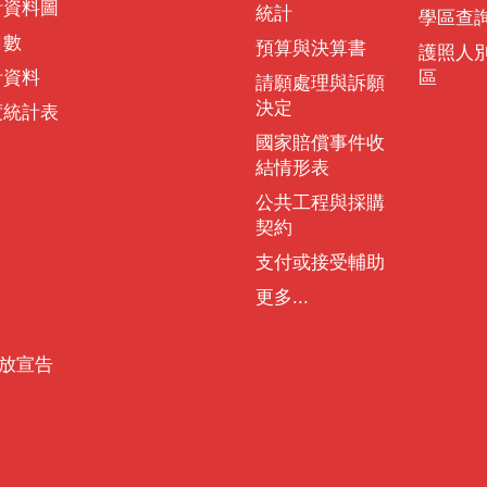
計資料圖
統計
學區查
口數
預算與決算書
護照人
計資料
區
請願處理與訴願
決定
度統計表
國家賠償事件收
結情形表
公共工程與採購
契約
支付或接受輔助
更多...
放宣告