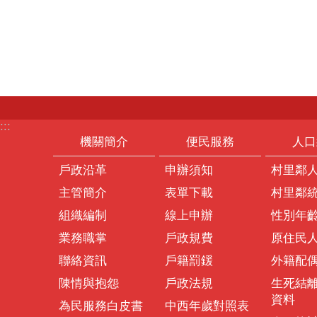
:::
機關簡介
便民服務
人口
戶政沿革
申辦須知
村里鄰
主管簡介
表單下載
村里鄰
組織編制
線上申辦
性別年
業務職掌
戶政規費
原住民
聯絡資訊
戶籍罰鍰
外籍配
陳情與抱怨
戶政法規
生死結
資料
為民服務白皮書
中西年歲對照表