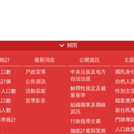
關閉
統計
最新消息
公開資訊
主
人口數
戶政宣導
中央法規及地方
國民身
自治法規
統計圖
公告資訊
自然人
解釋性規定及裁
齡人口數
活動花絮
性別主
量基準
人口數
宣導影音
檔案應
組織職掌及聯絡
偶人數
新住民
資訊
離率統計
門牌專
行政指導文書
人口政
施政計畫與業務