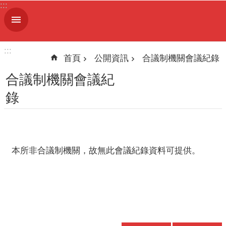
:::
跳到主要內容區塊
進
階
搜
:::
尋
首頁
公開資訊
合議制機關會議紀錄
合議制機關會議紀
錄
機
關
簡
介
本所非合議制機關，故無此會議紀錄資料可提供。
便
民
服
務
人