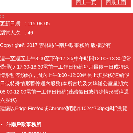
回上一頁
回最上面
口
統
:::
計
更新日期:
115-08-05
最
瀏覽人次:
46
新
消
Copyright© 2017 雲林縣斗南戶政事務所 版權所有
息
週一至週五上午8:00至下午17:30(中午時間12:00~13:30照常
公
受理(另17:30-18:30需前一工作日預約每月最後一日或特殊
開
情形暫停預約)，周六上午8:00~12:00延長上班服務(連續假
資
日或特殊情形暫停週六服務)本所古坑及大埤辦公室星期六
訊
08:00-12:00需前一工作日預約(連續假日或特殊情形暫停週
主
六服務)
題
建議以Edge,Firefox或Chrome瀏覽器1024*768px解析瀏覽
專
區
斗南戶政事務所
斗南戶政事務所
民