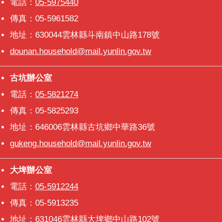
電話：
05-5975440
意
傳真：05-5961582
交
流
地址：630044雲林縣斗南鎮中山路178號
dounan.household@mail.yunlin.gov.tw
相
關
連
古坑辦公室
古坑辦公室
結
電話：
05-5821274
傳真：05-5825293
地址：646006雲林縣古坑鄉中華路36號
gukeng.household@mail.yunlin.gov.tw
大埤辦公室
大埤辦公室
電話：
05-5912244
傳真：05-5913235
地址：631046雲林縣大埤鄉中山路102號