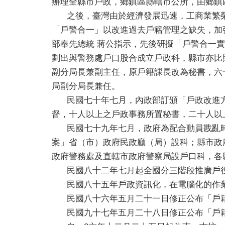
辦理全縣市戶政，鄉鎮區縣轄市公所，由鄉鎮
之後，臺灣由於經濟發展迅速，工商業繁榮
「戶警合一」以改進過去戶籍管理之缺失，加
部奉先總統 蔣公指示，先後研擬「戶警合一
劃出與警務處戶口股合成立戶政科，縣市亦比
副分局長兼副主任，原戶籍課長改為秘書，六
局副分局長兼任。
民國七十年七月，內政部訂頒「戶政改進方
督，十人以上之戶政事務所置秘書，二十人以
民國七十九年七月，政府為配合動員戡亂時
案」省（市）政府民政廳（局）設科；縣市政
政府警務處及直轄市政府警察局設戶口科，各
民國八十二年七月起全國分三階段推廣戶役
民國八十五年戶政資訊化，在電腦化的作業
民國八十六年五月二十一日修正公布「戶籍
民國九十七年五月二十八日修正公布「戶籍