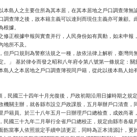
以本島人之主要住所為其本居，在其本居地之戶口調查簿無
口調查簿之後，故本籍主義可以達到而現住主義亦可兼顧。
為根據。
之修正根據申報與實查并行，人民身份如有異動，如未申報
內地所不及。
，但戶口規則為警察法規之一種，故依法律上解析，臺灣尚
定。」 基於律令而發之昭和八年府令第八號第一條規定：關
本島人之本居地之戶口調查簿視同戶籍，從此以後本島人始
，民國三十四年十月光復後，戶政初期沿用日據時期之規定
政機關主辦，就各縣市設立戶政課股，五月舉辦戶口清查，
里戶籍員。於三十八年五月一日辦理戶口總檢查，成效尚著
，民國三十九年二月舉行全省戶口總校正，規定由縣市各級
面飭當事人依照規定手續申請更正，同時為正本清源計，更