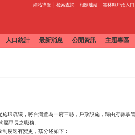
網站導覽
檢索查詢
相關連結
雲林縣戶政入口
人口統計
最新消息
公開資訊
主題專區
施琅疏議，將台灣置為一府三縣，戶政設施，歸由府縣掌管
均屬甲長之職務。
制度迭有變更，茲分述如下：