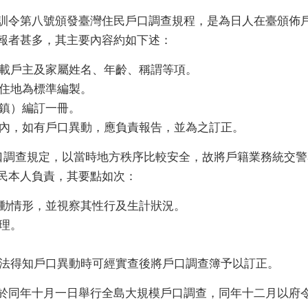
訓令第八號頒發臺灣住民戶口調查規程，是為日人在臺頒佈
報者甚多，其主要內容約如下述：
載戶主及家屬姓名、年齡、稱謂等項。
住地為標準編製。
鎮）編訂一冊。
內，如有戶口異動，應負責報告，並為之訂正。
口調查規定，以當時地方秩序比較安全，故將戶籍業務統交
民本人負責，其要點如次：
動情形，並視察其性行及生計狀況。
理。
法得知戶口異動時可經實查後將戶口調查簿予以訂正。
於同年十月一日舉行全島大規模戶口調查，同年十二月以府