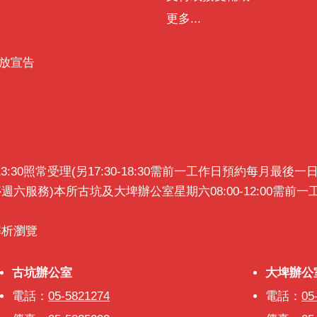
更多...
放宣告
0~13:30照常受理(另17:30-18:30需前一工作日預約每月
暫停週六服務)本所古坑及大埤辦公室星期六08:00-12:00需
x解析瀏覽
古坑辦公室
古坑辦公室
大埤辦公
大埤辦公
電話：
05-5821274
電話：
05