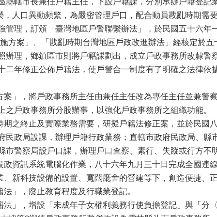
區縣轄市長兼任戶籍主任，下設戶籍課，分別承辦戶籍登記
，人口異動頻繁，為嚴密管理戶口，配合動員戡亂時期需要
強管理，訂頒「臺灣地區戶警聯繫辦法」，於民國五十六年
實施方案」、「戡亂時期台灣地區戶政改進辦法」經核定於五
照辦理，鄉鎮區市則將戶籍課劃出，成立戶政事務所改隸警
十二年修正公佈戶籍法，使戶警合一制度有了明確之法律依
案」，將戶政事務所主任由兼任主任改為專任主任並兼警察
上之戶政事務所分股辦事，以強化戶政事務所之組織功能。
期之終止及實際業務需要，研擬戶籍法修正案，並於民國八
府民政局設課，辦理戶籍行政業務；直轄市政府民政局、縣
縣市警察局設戶口課，辦理戶口查察、素行、失蹤或行方不
政資訊系統電腦化作業，八十六年九月三十日完成全國連
、新科技設備的設置、寬闊廳舍的營建等下，創造便捷、正
法」，廢止教育程度及行職業登記。
法」，增設「未成年子女權利義務行使負擔登記」與「分〈