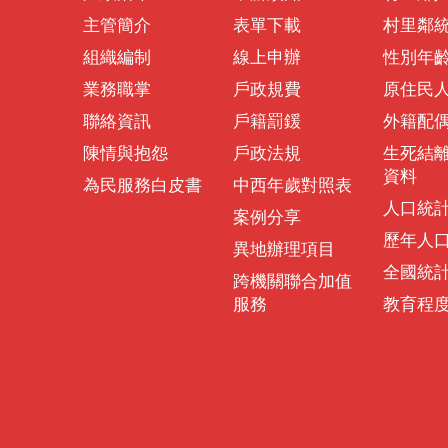
主管簡介
表單下載
村里鄰
組織編制
線上申辦
性別年
業務職掌
戶政規費
原住民
聯絡資訊
戶籍罰鍰
外籍配
陳情與抱怨
戶政法規
生死結
資料
為民服務白皮書
中西年歲對照表
人口統
案例分享
歷年人
異地辦理項目
全國統
跨機關聯合加值
服務
教育程