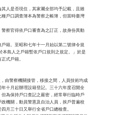
論其人是否現住，其家屬全部均予記載，且雖
此種戶口調查簿本為警察之帳簿，但當時臺灣
，警察官得依戶口審查為之訂正，故身份異動
無戶籍。至昭和七年十一月始以第二號律令規
於本島人之戶籍暫依戶口規則之規定。」於是
有正式戶籍。
，由警察機關接管，移接之間，人員技術均成
同年十月起辦理設籍登記。三十六年度召開全
，但為保持戶口查記之嚴密，經常舉行臨時戶
戶政機關，動員警憲及自治人員，挨戶普遍校
於四月三十日又舉行全省戶口總檢查。