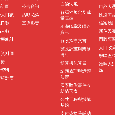
自治法規
統計圖
公告資訊
自然人
解釋性規定及裁
齡人口數
活動花絮
性別主
量基準
人口數
宣導影音
檔案應
組織職掌及聯絡
偶人數
新住民
資訊
離率統計
門牌專
行政指導文書
人口政
施政計畫與業務
計資料圖
統計
學區查
口數
預算與決算書
護照人
計資料
區
請願處理與訴願
決定
度統計表
國家賠償事件收
結情形表
公共工程與採購
契約
支付或接受輔助