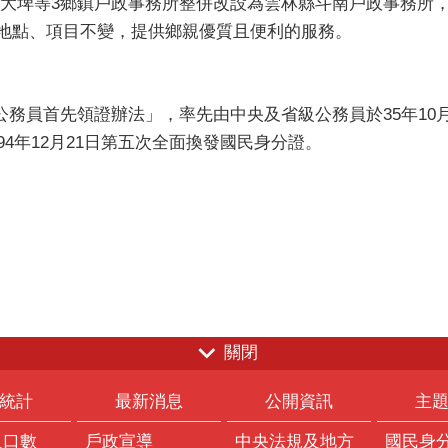
埤等3鄉鎮戶政事務所整併改設為雲林縣斗南戶政事務所，
地點、項目不變，提供鄉親優質且便利的服務。
員首先領證辦法」，率先由中央及省級公務員於35年10月領
4年12月21日第五次全面換發國民身分證。
關閉
統計
最新消息
公開資訊
主
人口數
戶政宣導
中央法規及地方
國民身