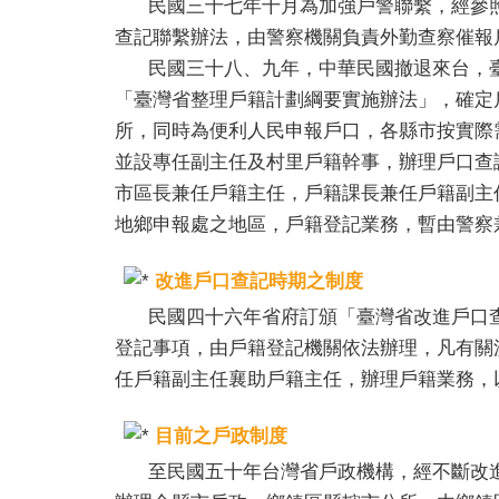
民國三十七年十月為加強戶警聯繫，經參照
查記聯繫辦法，由警察機關負責外勤查察催報
民國三十八、九年，中華民國撤退來台，臺
「臺灣省整理戶籍計劃綱要實施辦法」，確定
所，同時為便利人民申報戶口，各縣市按實際
並設專任副主任及村里戶籍幹事，辦理戶口查
市區長兼任戶籍主任，戶籍課長兼任戶籍副主
地鄉申報處之地區，戶籍登記業務，暫由警察
改進戶口查記時期之制度
民國四十六年省府訂頒「臺灣省改進戶口查
登記事項，由戶籍登記機關依法辦理，凡有關
任戶籍副主任襄助戶籍主任，辦理戶籍業務，
目前之戶政制度
至民國五十年台灣省戶政機構，經不斷改進