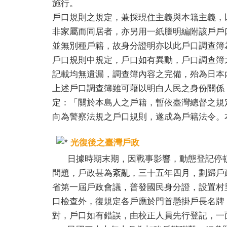
施行。
戶口規則之規定，兼採現住主義與本籍主義，
非家屬而同居者，亦另用一紙謄明編附該戶戶
並無別種戶籍，故身分證明亦以此戶口調查簿
戶口規則中規定，戶口如有異動，戶口調查簿
記載均無遺漏，調查簿內容之完備，殆為日本
上述戶口調查簿雖可藉以明白人民之身份關係
定：「關於本島人之戶籍，暫依臺灣總督之規
向為警察法規之戶口規則，遂成為戶籍法令。
光復後之臺灣戶政
日據時期末期，因戰事影響，動態登記停頓
問題，戶政甚為紊亂，三十五年四月，劃歸戶
省第一屆戶政會議，普發國民身分證，設置村
口檢查外，復規定各戶應於門首懸掛戶長名牌
對，戶口如有錯誤，由校正人員先行登記，一