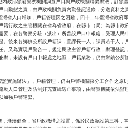
內政部頒發警察機關調查戶口與戶政機關聯繫辦法，訂頒臺
戶口動態之責，由戶政機關負責內勤登記過錄，分送資料之
灣省人口增加，戶籍管理因之困難，四十二年臺灣省政府即
戶籍行政之主管機關在省為省政府，在縣市（局）為縣市政
需要，在各警察分駐（派出）所普設戶口申報處，受理人民
證。後來各鄉鎮公所設戶籍課，置課長一人，課員若干人，
任。又為實現戶警合一，規定民政主管戶籍行政，辦理登記
兼辦，未設有戶口申報處之地區，戶籍業務，仍由鄉鎮公所
證實施辦法」，戶籍管理，仍由戶警機關採分工合作之原則
流動人口管理及防制奸宄查緝逃亡事項，由警察機關依法辦
以加強戶警連繫。
，漸臻健全，省戶政機構之設置，係於民政廳設第三科，掌