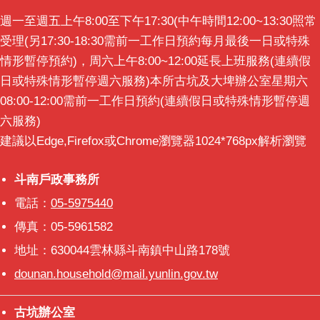
意
週一至週五上午8:00至下午17:30(中午時間12:00~13:30照常
交
受理(另17:30-18:30需前一工作日預約每月最後一日或特殊
流
情形暫停預約)，周六上午8:00~12:00延長上班服務(連續假
相
日或特殊情形暫停週六服務)本所古坑及大埤辦公室星期六
關
08:00-12:00需前一工作日預約(連續假日或特殊情形暫停週
連
六服務)
結
建議以Edge,Firefox或Chrome瀏覽器1024*768px解析瀏覽
斗南戶政事務所
斗南戶政事務所
電話：
05-5975440
傳真：05-5961582
地址：630044雲林縣斗南鎮中山路178號
dounan.household@mail.yunlin.gov.tw
古坑辦公室
古坑辦公室