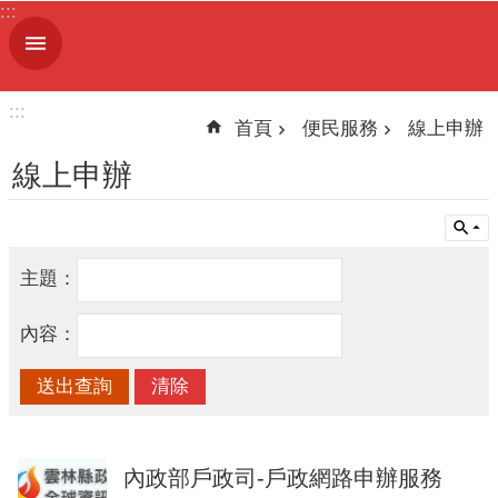
:::
跳到主要內容區塊
進
階
搜
:::
尋
首頁
便民服務
線上申辦
線上申辦
機
關
主題：
簡
介
內容：
便
民
服
務
內政部戶政司-戶政網路申辦服務
人