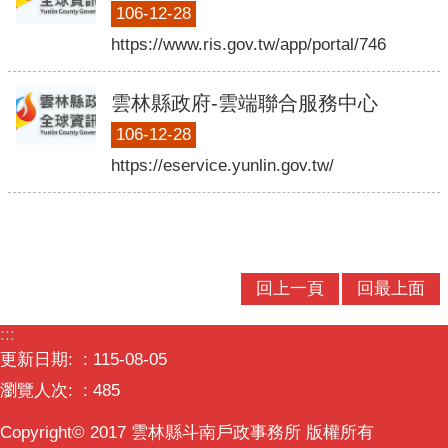
口
106-12-28
統
https://www.ris.gov.tw/app/portal/746
計
雲林縣政府-雲端聯合服務中心
最
新
106-12-28
消
https://eservice.yunlin.gov.tw/
息
公
開
資
訊
回上一頁
回最上面
主
:::
題
更新日期:
115-08-05
專
瀏覽人次:
485
區
Copyright© 2017 雲林縣斗南戶政事務所 版權所有
民