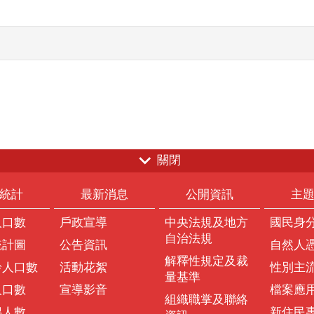
關閉
統計
最新消息
公開資訊
主
人口數
戶政宣導
中央法規及地方
國民身
自治法規
統計圖
公告資訊
自然人
解釋性規定及裁
齡人口數
活動花絮
性別主
量基準
人口數
宣導影音
檔案應
組織職掌及聯絡
偶人數
新住民