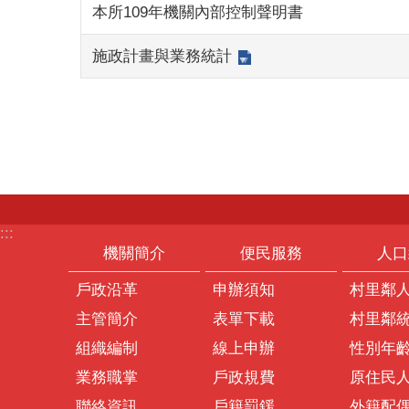
本所109年機關內部控制聲明書
施政計畫與業務統計
:::
機關簡介
便民服務
人口
戶政沿革
申辦須知
村里鄰
主管簡介
表單下載
村里鄰
組織編制
線上申辦
性別年
業務職掌
戶政規費
原住民
聯絡資訊
戶籍罰鍰
外籍配