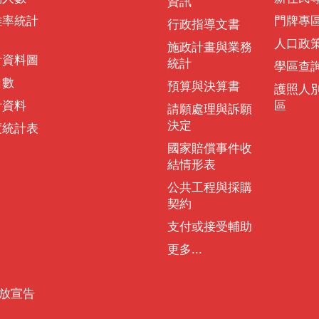
資訊
離率統計
門牌專
行政指導文書
人口政
施政計畫與業務
計資料圖
統計
學區查
口數
預算與決算書
護照人
計資料
區
請願處理與訴願
決定
度統計表
國家賠償事件收
結情形表
公共工程與採購
契約
支付或接受輔助
更多...
放宣告