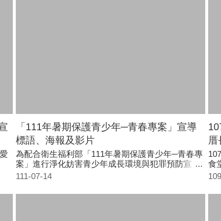
宣
「111年暑期保護青少年─青春專案」宣導
1
標語、海報及影片
厝
父愛
為配合衛生福利部「111年暑期保護青少年─青春專
1
案」進行淨化妨害青少年成長環境與犯罪預防宣
食
導，請本轄各機關、學校單位自111年7月1日至8月
111-07-14
109
31日暑假期間執行宣導防制兒童及少年施用不良物
質、遭受性剝削及網絡安全工作等多元媒體宣導工
作，以提醒學生人身安全之重要性，避免被害事件
發生。