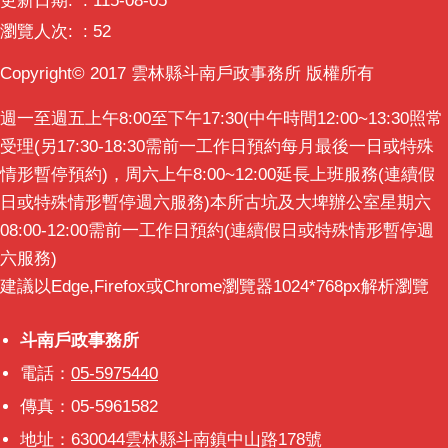
更新日期:
115-08-05
意
瀏覽人次:
52
交
流
Copyright© 2017 雲林縣斗南戶政事務所 版權所有
相
週一至週五上午8:00至下午17:30(中午時間12:00~13:30照常
關
受理(另17:30-18:30需前一工作日預約每月最後一日或特殊
連
情形暫停預約)，周六上午8:00~12:00延長上班服務(連續假
結
日或特殊情形暫停週六服務)本所古坑及大埤辦公室星期六
08:00-12:00需前一工作日預約(連續假日或特殊情形暫停週
六服務)
建議以Edge,Firefox或Chrome瀏覽器1024*768px解析瀏覽
斗南戶政事務所
斗南戶政事務所
電話：
05-5975440
傳真：05-5961582
地址：630044雲林縣斗南鎮中山路178號