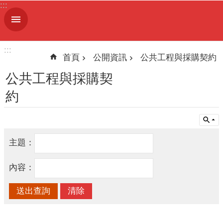
:::
跳到主要內容區塊
進
階
搜
:::
尋
首頁
公開資訊
公共工程與採購契約
公共工程與採購契
約
機
關
簡
介
主題：
便
內容：
民
服
務
人