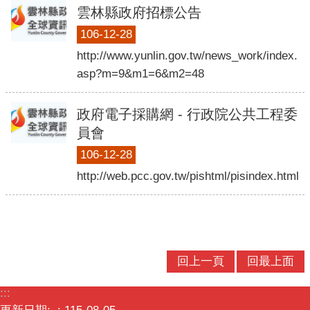
口
雲林縣政府招標公告
統
106-12-28
計
http://www.yunlin.gov.tw/news_work/index.
最
asp?m=9&m1=6&m2=48
新
消
政府電子採購網 - 行政院公共工程委
息
員會
公
106-12-28
開
http://web.pcc.gov.tw/pishtml/pisindex.html
資
訊
主
題
專
回上一頁
回最上面
區
:::
民