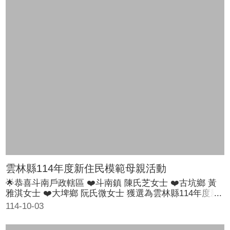
雲林縣114年度新住民模範母親活動
🌟恭喜斗南戶政轄區 ❤️斗南鎮 陳氏芝女士 ❤️古坑鄉 黃
雅淇女士 ❤️大埤鄉 阮氏微女士 獲選為雲林縣114年度新
住民模範母親，為表祝賀，肯定他們在親子教育、侍奉親
114-10-03
長、熱心公益及自我成長等奉獻，今年於5月4日於三好飯
店公開表揚，縣長張麗善感謝新住民模範母親為雲林這塊