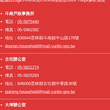
建議以Edge,Firefox或Chrome瀏覽器1024*768px解析瀏覽
制、繼承、親子關係都充滿學習的興趣。尤其是夫妻財制
度及剩餘財產分配都感到陌生及好奇，課堂互動熱烈。
東南亞文化教育發展協會總幹事葉紋穗表示：「異啟新生
斗南戶政事務所
斗南戶政事務所
活 迎向心視界」課程為期一個月，在每個星期日辦理，
電話：
05-5975440
共計24小時，並希望學員能用心學習，結交新朋友，吸取
正能量，認識並建立自信，成就自己的美麗人生。參與全
傳真：05-5961582
程課程的新住民可獲得研習證書。
地址：630044雲林縣斗南鎮中山路178號
dounan.household@mail.yunlin.gov.tw
古坑辦公室
古坑辦公室
電話：
05-5821274
傳真：05-5825293
地址：646006雲林縣古坑鄉中華路36號
gukeng.household@mail.yunlin.gov.tw
大埤辦公室
大埤辦公室