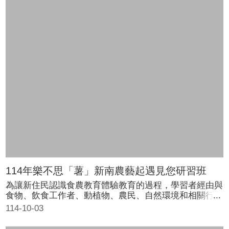
土地及家庭的付出，也祝全天下的母親，母親節快樂。
114年樂不思「薯」新南農藝起遇見您研習班
為讓新住民認識食農教育體驗教育的過程，學習者經由與
食物、飲食工作者、動植物、農民、自然環境和相關行動
者互動之體驗過程，認識在地的農業、正確的飲食生活方
114-10-03
式和其所形成的文化，以及農業和飲食方式對生態環境造
成的影響。雲林縣政府申請新住民發展基金補助，於2月