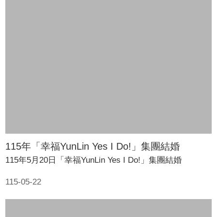
口
統
計
最
新
消
息
公
開
資
訊
115年「幸福YunLin Yes I Do!」集團結婚
115年5月20日「幸福YunLin Yes I Do!」集團結婚
主
題
115-05-22
專
區
民