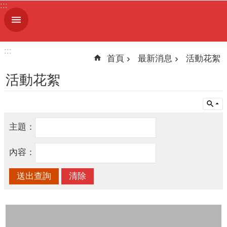
:::
跳到主要內容區塊
進
階
搜
:::
尋
首頁
最新消息
活動花絮
活動花絮
機
關
主題：
簡
介
內容：
便
民
服
務
人