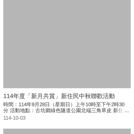
114年度「新月共賞」新住民中秋聯歡活動
時間：114年9月28日（星期日）上午10時至下午2時30
分 活動地點：古坑鄉綠色隧道公園北端三角草皮 新住民
同慶中秋佳節，並促進文化交流。當日除有美食品嚐、表
114-10-03
演節目外，另發放遊園劵、摸彩劵及法令宣導等活動。