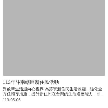
16日至3月16日假雲林縣斗南鎮農會信用部西埤分部，舉
辦114年度樂不思「薯」新南農藝起遇見您研習班。 課程
內容包含青農講述認識瞭解斗南在地食材-馬鈴薯等農作
物；食品衛生及食安問題；種植馬鈴薯技巧；蟲害及防治
方法；學會使用施肥用的小型農機及覆土技巧；至田野體
驗收成，運用在地食材馬鈴薯，異國料理烹飪：西班牙創
意烘蛋、台式彩色湯圓、印尼創意咖哩、大陸地區醋溜馬
鈴薯美食饗宴等，等課程，共計24小時，內容非常豐富且
完全免費。此外，新住民也可透過參加活動研習班取得上
課時數證明，供辦理歸化國籍時使用。
113年斗南轄區新住民活動
異啟新生活迎向心視界 為落實新住民生活照顧，強化全
方任輔導措施，提升新住民在台灣的生活適應能力，使能
順利融入我國生活環境，共創多元文化社會，並避免因適
113-05-06
應不良而衍生各種家庭與社會問題，雲林縣政府開辦「異