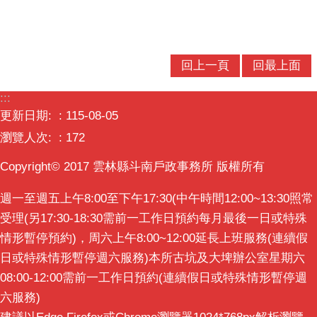
啟新生活迎向心視界」課程，協助新住民融入台灣的生活
文化。 雲林縣「異啟新生活迎向心視界」課程，是由內
政部移民署新住民發展基金指導，雲林縣政府主辦，社團
法人雲林縣東南亞文化教育發展協會承辦，課程內容包生
活中實用的婚姻、繼承及親子關係法律，心、身、靈療癒
回上一頁
回最上面
的日系和諧彩畫、兼具休閒及創業的手作貴婦包、體驗咖
啡拉花及手沖咖啡、創意香氛皂，一起乘風飛越翔傑出印
:::
記新住民成長經驗分享及性別平權等課程。 斗南戶政事
務所主任林坤興在開課時表示縣長張麗善新住民的生活適
更新日期:
115-08-05
應十分重視，希望縣內新住民都很快融入台灣的生活文
瀏覽人次:
172
化，融入雲林縣的一家親的快樂生活。「異啟新生活 迎
向心視界」課程內容豐富實用，在東南亞文化教育發展協
Copyright© 2017 雲林縣斗南戶政事務所 版權所有
會的精心安排和經驗豐富的講師帶領，大家一起學習、成
長，希望課程學習中除了學習也能認識更多的朋友，互相
週一至週五上午8:00至下午17:30(中午時間12:00~13:30照常
支持鼓勵，克服生活上的難題，讓生活更美好。更重要的
是上課的老師、縣內各戶政事務所、民政處、縣府各局
受理(另17:30-18:30需前一工作日預約每月最後一日或特殊
處、內政部移民署都是大家的支持依靠，能為大家提供及
情形暫停預約)，周六上午8:00~12:00延長上班服務(連續假
時、有效的服務、協助，讓大家很快融入雲林縣這個大家
庭。 在首日的課程中，學習們對於生活中的適應問題，
日或特殊情形暫停週六服務)本所古坑及大埤辦公室星期六
都提出她們所遇到的語言、生活習慣、風俗文化及環境適
08:00-12:00需前一工作日預約(連續假日或特殊情形暫停週
應、婆媳相處之道等因語言溝通障礙，不易與台灣本地人
六服務)
建立良好的人際關係，無法取得及運用台灣本地的社會資
源，有求助無門的孤獨感。對於婚姻中的法律關係、財產