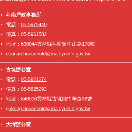
意
交
斗南戶政事務所
斗南戶政事務所
流
電話：
05-5975440
相
傳真：05-5961582
關
地址：630044雲林縣斗南鎮中山路178號
連
結
dounan.household@mail.yunlin.gov.tw
古坑辦公室
古坑辦公室
電話：
05-5821274
傳真：05-5825293
地址：646006雲林縣古坑鄉中華路36號
gukeng.household@mail.yunlin.gov.tw
大埤辦公室
大埤辦公室