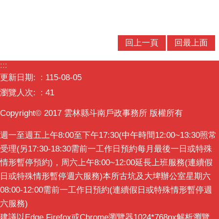
口
統
計
回上一頁
回最上面
最
新
:::
消
更新日期:
115-08-05
息
瀏覽人次:
41
公
Copyright© 2017 雲林縣斗南戶政事務所 版權所有
開
資
週一至週五上午8:00至下午17:30(中午時間12:00~13:30照常
訊
受理(另17:30-18:30需前一工作日預約每月最後一日或特殊
主
情形暫停預約)，周六上午8:00~12:00延長上班服務(連續假
題
日或特殊情形暫停週六服務)本所古坑及大埤辦公室星期六
專
08:00-12:00需前一工作日預約(連續假日或特殊情形暫停週
區
六服務)
建議以Edge,Firefox或Chrome瀏覽器1024*768px解析瀏覽
民