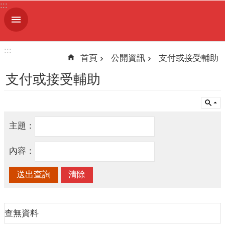
:::
跳到主要內容區塊
進
階
搜
:::
尋
首頁
公開資訊
支付或接受輔助
支付或接受輔助
機
關
主題：
簡
介
內容：
便
民
服
務
查無資料
人