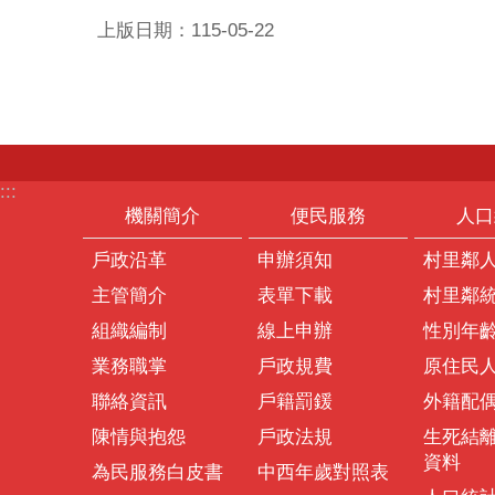
上版日期：115-05-22
:::
機關簡介
便民服務
人口
戶政沿革
申辦須知
村里鄰
主管簡介
表單下載
村里鄰
組織編制
線上申辦
性別年
業務職掌
戶政規費
原住民
聯絡資訊
戶籍罰鍰
外籍配
陳情與抱怨
戶政法規
生死結
資料
為民服務白皮書
中西年歲對照表