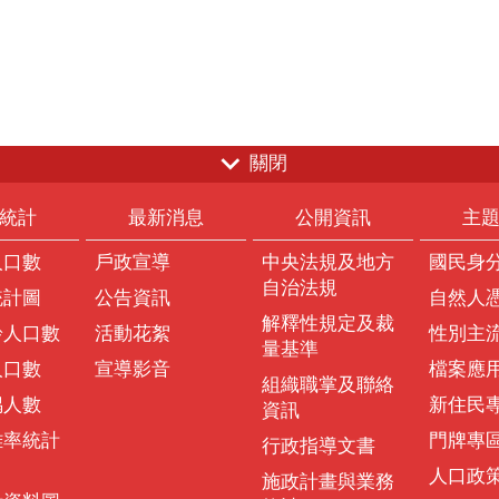
關閉
統計
最新消息
公開資訊
主
人口數
戶政宣導
中央法規及地方
國民身
自治法規
統計圖
公告資訊
自然人
解釋性規定及裁
齡人口數
活動花絮
性別主
量基準
人口數
宣導影音
檔案應
組織職掌及聯絡
偶人數
新住民
資訊
離率統計
門牌專
行政指導文書
人口政
施政計畫與業務