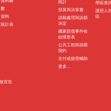
計資料圖
統計
學區查
口數
預算與決算書
護照人
計資料
區
請願處理與訴願
決定
度統計表
國家賠償事件收
結情形表
公共工程與採購
契約
支付或接受輔助
更多...
放宣告