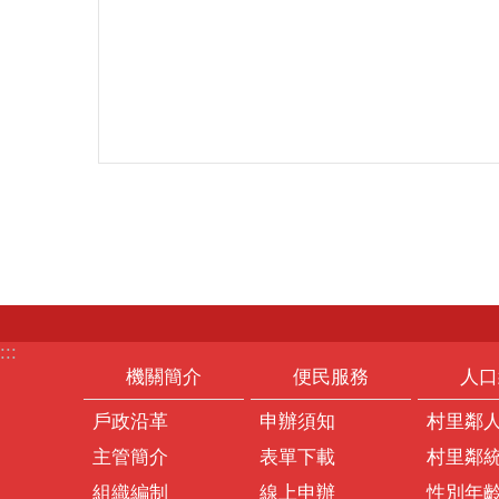
:::
機關簡介
便民服務
人口
戶政沿革
申辦須知
村里鄰
主管簡介
表單下載
村里鄰
組織編制
線上申辦
性別年