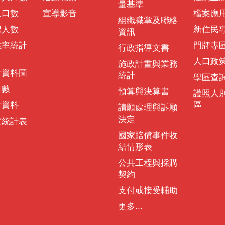
量基準
人口數
宣導影音
檔案應
組織職掌及聯絡
偶人數
新住民
資訊
離率統計
門牌專
行政指導文書
人口政
施政計畫與業務
計資料圖
統計
學區查
口數
預算與決算書
護照人
計資料
區
請願處理與訴願
決定
度統計表
國家賠償事件收
結情形表
公共工程與採購
契約
支付或接受輔助
更多...