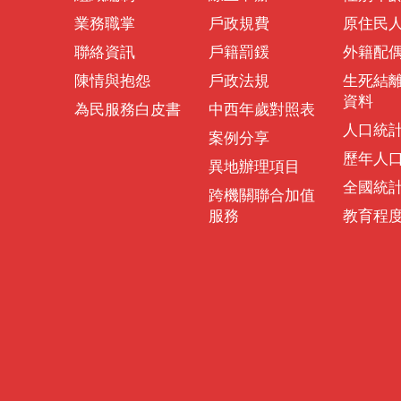
業務職掌
戶政規費
原住民
聯絡資訊
戶籍罰鍰
外籍配
陳情與抱怨
戶政法規
生死結
資料
為民服務白皮書
中西年歲對照表
人口統
案例分享
歷年人
異地辦理項目
全國統
跨機關聯合加值
服務
教育程