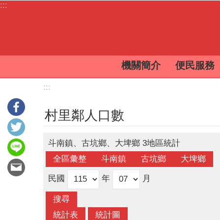
:::
跳到主要內容區塊
機關簡介
便民服務
:::
村里鄰人口數
斗南鎮、古坑鄉、大埤鄉 3地區統計
民國
年
月