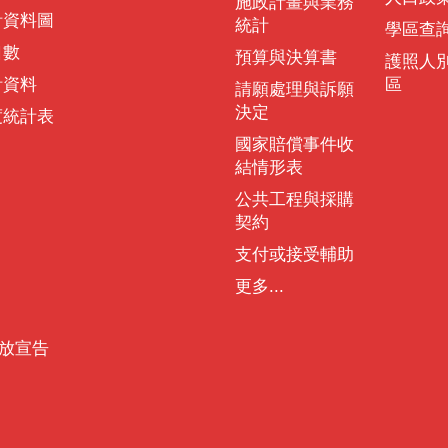
施政計畫與業務
計資料圖
統計
學區查
口數
預算與決算書
護照人
計資料
區
請願處理與訴願
決定
度統計表
國家賠償事件收
結情形表
公共工程與採購
契約
支付或接受輔助
更多...
放宣告