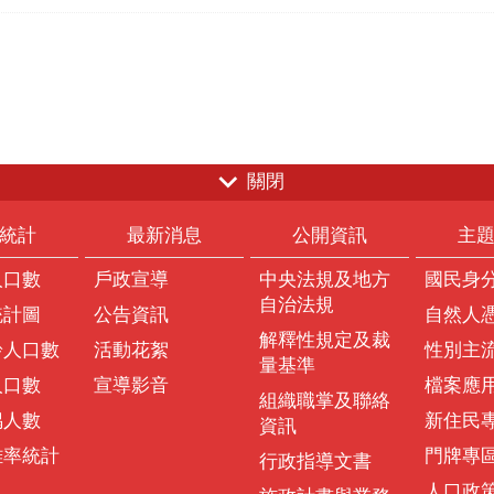
關閉
統計
最新消息
公開資訊
主
人口數
戶政宣導
中央法規及地方
國民身
自治法規
統計圖
公告資訊
自然人
解釋性規定及裁
齡人口數
活動花絮
性別主
量基準
人口數
宣導影音
檔案應
組織職掌及聯絡
偶人數
新住民
資訊
離率統計
門牌專
行政指導文書
人口政