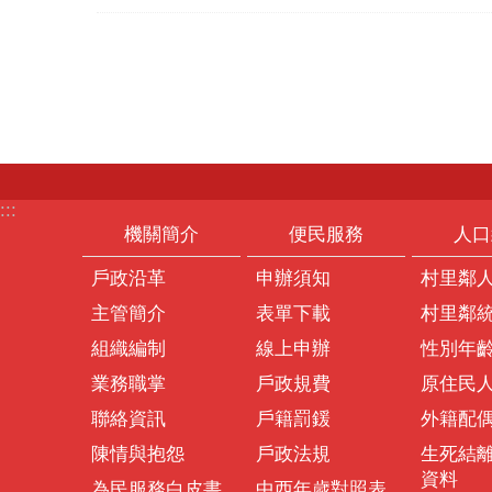
:::
機關簡介
便民服務
人口
戶政沿革
申辦須知
村里鄰
主管簡介
表單下載
村里鄰
組織編制
線上申辦
性別年
業務職掌
戶政規費
原住民
聯絡資訊
戶籍罰鍰
外籍配
陳情與抱怨
戶政法規
生死結
資料
為民服務白皮書
中西年歲對照表