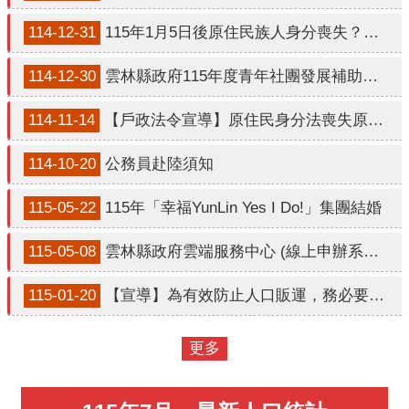
口
統
114-12-31
115年1月5日後原住民族人身分喪失？懶人包說明
計
114-12-30
雲林縣政府115年度青年社團發展補助計畫
最
新
114-11-14
【戶政法令宣導】原住民身分法喪失原住民身分之規定
消
息
114-10-20
公務員赴陸須知
公
115-05-22
115年「幸福YunLin Yes I Do!」集團結婚
開
資
115-05-08
雲林縣政府雲端服務中心 (線上申辦系統)，敬請多加利用。
訊
115-01-20
【宣導】為有效防止人口販運，務必要提高警覺。
主
題
專
更多
區
民