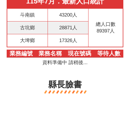
115年7月．最新人口統計
意
交
斗南鎮
43200人
流
總人口數
古坑鄉
28871人
89397人
相
關
大埤鄉
17326人
連
結
業務編號
業務名稱
現在號碼
等待人數
資料準備中 請稍後...
縣長臉書