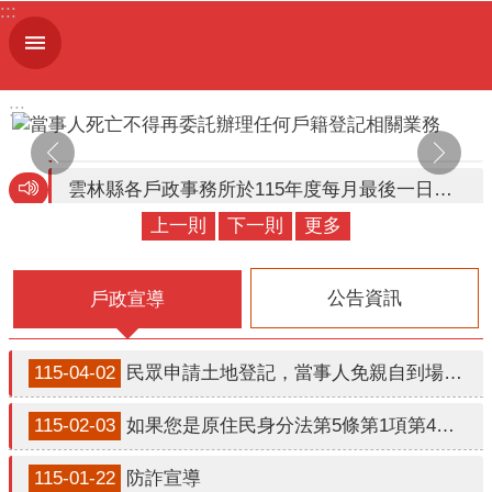
:::
跳到主要內容區塊
進
階
搜
:::
尋
雲林縣各戶政事務所於115年度每月最後一日暫停平日下午5 時30分至6時30分預約服務及春節期間暫停預約假日結婚 登記，另同年度連續假期暫停週六上午延長服務
上一則
下一則
更多
機
線上申辦
關
簡
公告資訊
戶政宣導
介
便
115-04-02
民眾申請土地登記，當事人免親自到場之替代措施，民眾可利用線上聲明、 設置土地登記印鑑等替代措施申辦土地登記。
民
服
115-02-03
如果您是原住民身分法第5條第1項第4款規定適用對象，惟姓名尚未取用傳統名字或從具有原住民身分之父或母之姓者，請詳閱本訊息。
務
115-01-22
防詐宣導
人