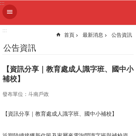
:::
跳到主要內容區塊
進
階
搜
:::
尋
首頁
最新消息
公告資訊
公告資訊
機
【資訊分享｜教育處成人識字班、國中小
關
簡
補校】
介
發布單位：斗南戶政
便
民
服
【資訊分享｜教育處成人識字班、國中小補校】
務
人
近期陸續接獲新住民及家屬來電詢問識字班與補校資