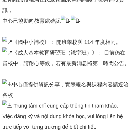
口
訊，
統
計
中心已協助向教育處確認
最
新
《國中小補校》： 開班學校與 114 年度相同。
消
息
《成人基本教育研習班（識字班）》： 目前仍在
審核中，請耐心等候，若有最新消息將第一時間公告。
公
開
資
訊
中心僅提供資訊分享，實際報名與課程內容請逕洽
各校
主
題
Trung tâm chỉ cung cấp thông tin tham khảo.
專
Việc đăng ký và nội dung khóa học, vui lòng liên hệ
區
trực tiếp với từng trường để biết chi tiết.
民