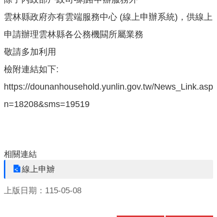
口
雲林縣政府亦有雲端服務中心 (線上申辦系統)，供線上
統
計
申請辦理雲林縣各公務機闗所屬業務
最
敬請多加利用
新
檢附連結如下:
消
息
https://dounanhousehold.yunlin.gov.tw/News_Link.asp
n=18208&sms=19519
公
開
資
訊
相關連結
主
線上申辧
題
專
上版日期：115-05-08
區
民