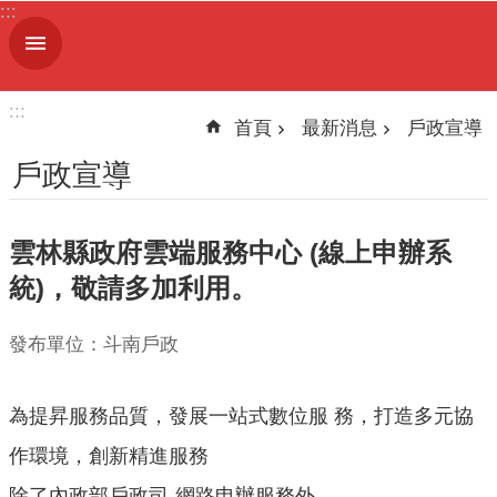
:::
跳到主要內容區塊
進
階
搜
:::
尋
首頁
最新消息
戶政宣導
戶政宣導
機
雲林縣政府雲端服務中心 (線上申辦系
關
簡
統)，敬請多加利用。
介
發布單位：斗南戶政
便
民
服
為提昇服務品質，發展一站式數位服 務，打造多元協
務
作環境，創新精進服務
人
除了內政部戶政司-網路申辦服務外