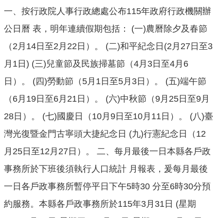
口
一、按行政院人事行政總處公布115年政府行政機關辦
統
計
公日曆 表，明年連續假期包括： (一)農曆除夕及春節
（2月14日至2月22日）。 (二)和平紀念日(2月27日至3
最
新
月1日) (三)兒童節及民族掃墓節（4月3日至4月6
消
日）。 (四)勞動節（5月1日至5月3日）。 (五)端午節
息
（6月19日至6月21日）。 (六)中秋節（9月25日至9月
公
28日）。 (七)國慶日（10月9日至10月11日）。 (八)臺
開
資
灣光復暨金門古寧頭大捷紀念日 (九)行憲紀念日（12
訊
月25日至12月27日）。 二、每月最後一日本縣各戶政
主
事務所於下班後須執行人口統計 月報表，爰每月最後
題
專
一日各戶政事務所暫停平日下午5時30 分至6時30分預
區
約服務。本縣各戶政事務所於115年3月31日 (星期
民