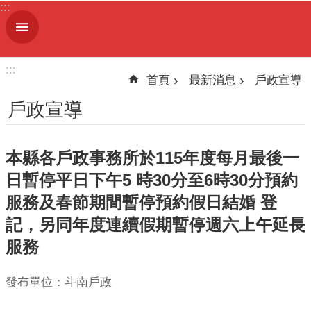
:::
跳到主要內容區塊
進
階
搜
:::
尋
首頁
最新消息
戶政宣導
戶政宣導
機
本縣各戶政事務所於115年度每月最後一
關
簡
日暫停平日下午5 時30分至6時30分預約
介
服務及春節期間暫停預約假日結婚 登
記，另同年度連續假期暫停週六上午延長
便
民
服務
服
務
發布單位：斗南戶政
人