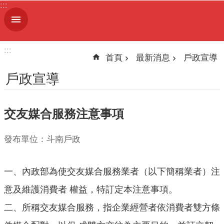
:::
跳到主要內容區塊
進
階
搜
:::
尋
首頁
最新消息
戶政宣導
戶政宣導
機
交友媒合服務注意事項
關
簡
介
發布單位：斗南戶政
便
一、內政部為使交友媒合服務業者（以下簡稱業者）注
民
服
意及維護消費者 權益，特訂定本注意事項。
務
二、所稱交友媒合服務，指企業經營者依消費者雙方條
人