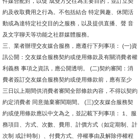
件媒合配對，以促 成雙方交往為主要目的，並訂立契
口
統
約及收取費用之行為。不包括結合 特定興趣、休閒活
計
動或為達特定社交目的之服務，以及提供直播、聲 音
最
及文字聊天等功能之社群媒體服務。
新
三、業者辦理交友媒合服務，應遵行下列事項： (一)資
消
息
訊公開：交友媒合服務契約或使用條款及有關消費者權
公
利義務 事項之資訊，應公開透明。 (二)契約審閱：消
開
費者簽訂交友媒合服務契約或使用條款前，應有至少
資
訊
三日以上期間供消費者審閱全部條款內容，不得以契約
約定消費者 同意拋棄審閱期間。 (三)交友媒合服務契
主
題
約或使用條款應以中文為之，並記載下列事項： 1、服
專
務項目、方式、次數、費用、計價方式（如定期制、計
區
次制 或計時制）、付費方式、停權事由及解除停權程
民