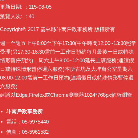
意
更新日期:
115-08-05
交
瀏覽人次:
40
流
Copyright© 2017 雲林縣斗南戶政事務所 版權所有
相
關
週一至週五上午8:00至下午17:30(中午時間12:00~13:30照常
連
受理(另17:30-18:30需前一工作日預約每月最後一日或特殊
結
情形暫停預約)，周六上午8:00~12:00延長上班服務(連續假
日或特殊情形暫停週六服務)本所古坑及大埤辦公室星期六
08:00-12:00需前一工作日預約(連續假日或特殊情形暫停週
六服務)
建議以Edge,Firefox或Chrome瀏覽器1024*768px解析瀏覽
斗南戶政事務所
斗南戶政事務所
電話：
05-5975440
傳真：05-5961582