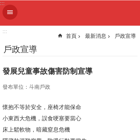
:::
跳到主要內容區塊
進
階
搜
:::
尋
首頁
最新消息
戶政宣導
戶政宣導
機
發展兒童事故傷害防制宣導
關
簡
介
發布單位：斗南戶政
便
懷抱不等於安全，座椅才能保命
民
服
小東西大危機，誤食哽塞要當心
務
床上鬆軟物，暗藏窒息危機
人