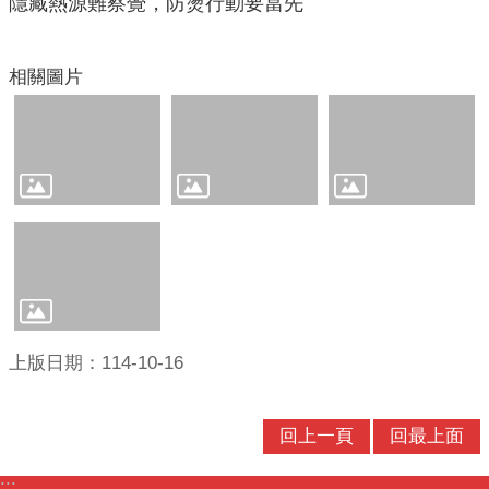
隱藏熱源難察覺，防燙行動要當先
口
統
計
相關圖片
最
新
消
息
公
開
資
訊
主
上版日期：114-10-16
題
專
區
回上一頁
回最上面
民
:::