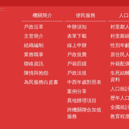
:::
機關簡介
便民服務
人口
戶政沿革
申辦須知
村里鄰
主管簡介
表單下載
村里鄰
組織編制
線上申辦
性別年
業務職掌
戶政規費
原住民
聯絡資訊
戶籍罰鍰
外籍配
陳情與抱怨
戶政法規
生死結
資料
為民服務白皮書
中西年歲對照表
人口統
案例分享
歷年人
異地辦理項目
全國統
跨機關聯合加值
服務
教育程