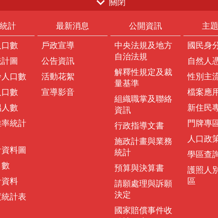
關閉
統計
最新消息
公開資訊
主
人口數
戶政宣導
中央法規及地方
國民身
自治法規
統計圖
公告資訊
自然人
解釋性規定及裁
齡人口數
活動花絮
性別主
量基準
人口數
宣導影音
檔案應
組織職掌及聯絡
偶人數
新住民
資訊
離率統計
門牌專
行政指導文書
人口政
施政計畫與業務
計資料圖
統計
學區查
口數
預算與決算書
護照人
計資料
區
請願處理與訴願
決定
度統計表
國家賠償事件收