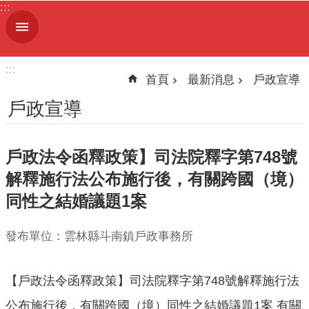
:::
跳到主要內容區塊
進
階
搜
:::
尋
首頁
最新消息
戶政宣導
戶政宣導
機
戶政法令函釋政策】司法院釋字第748號
關
簡
解釋施行法公布施行後，有關跨國（境）
介
同性之結婚議題1案
便
發布單位：雲林縣斗南鎮戶政事務所
民
服
務
【戶政法令函釋政策】司法院釋字第748號解釋施行法
人
公布施行後，有關跨國（境）同性之結婚議題1案 有關