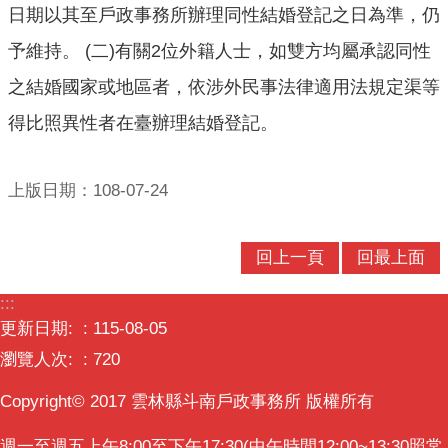
日期以其至戶政事務所辦理同性結婚登記之日為準，仍
意
交
予維持。 (二)有關2位外籍人士，如雙方均屬承認同性
流
之結婚國家或地區者，依涉外民事法律適用法規定渠等
相
得比照異性者在臺辦理結婚登記。
關
連
結
上版日期：108-07-24
回上一頁
回最上面
:::
更新日期:
115-08-05
瀏覽人次:
720
Copyright© 2017 雲林縣斗南戶政事務所 版權所有
週一至週五上午8:00至下午17:30(中午時間12:00~13:30照常