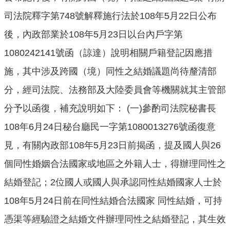
口
司法院釋字第748號解釋施行法於108年5月22日公布
統
計
後，內政部業於108年5月23日以台內戶字第
1080242141號函（諒達）說明相關戶籍登記因應措
最
新
施，其中涉及跨國（境）同性之結婚議題尚待釐清部
消
息
分，經司法院、法務部及大陸委員會等機關就其主管部
分予以函復，補充說明如下： (一)參酌司法院秘書長
公
開
108年6月24日秘台廳民一字第1080013276號函復意
資
見，有關內政部108年5月23日前揭函，提及國人與26
訊
個同性婚姻合法國家或地區之外籍人士，得辦理同性之
主
題
結婚登記；2位國人或國人與承認同性結婚國家人士於
專
108年5月24日前在同性結婚合法國家 同性結婚，可持
區
憑渠等經驗證之結婚文件辦理同性之結婚登記，其生效
民