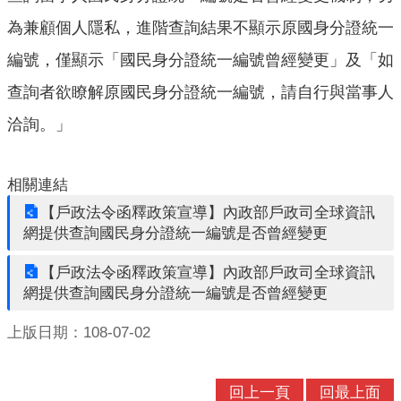
口
為兼顧個人隱私，進階查詢結果不顯示原國身分證統一
統
計
編號，僅顯示「國民身分證統一編號曾經變更」及「如
查詢者欲瞭解原國民身分證統一編號，請自行與當事人
最
新
洽詢。」
消
息
相關連結
公
【戶政法令函釋政策宣導】內政部戶政司全球資訊
開
網提供查詢國民身分證統一編號是否曾經變更
資
訊
【戶政法令函釋政策宣導】內政部戶政司全球資訊
網提供查詢國民身分證統一編號是否曾經變更
主
題
上版日期：108-07-02
專
區
回上一頁
回最上面
民