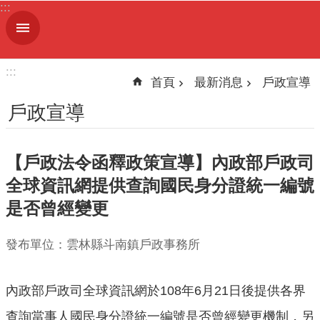
:::
跳到主要內容區塊
進
階
搜
:::
尋
首頁
最新消息
戶政宣導
戶政宣導
機
【戶政法令函釋政策宣導】內政部戶政司
關
簡
全球資訊網提供查詢國民身分證統一編號
介
是否曾經變更
便
發布單位：雲林縣斗南鎮戶政事務所
民
服
務
內政部戶政司全球資訊網於108年6月21日後提供各界
人
查詢當事人國民身分證統一編號是否曾經變更機制，另