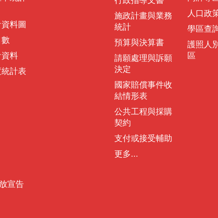
行政指導文書
人口政
施政計畫與業務
計資料圖
統計
學區查
口數
預算與決算書
護照人
計資料
區
請願處理與訴願
決定
度統計表
國家賠償事件收
結情形表
公共工程與採購
契約
支付或接受輔助
更多...
放宣告