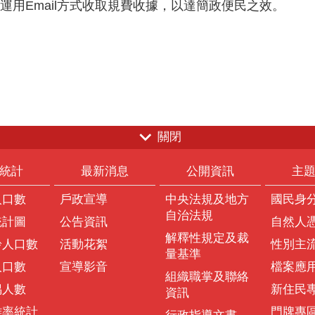
用Email方式收取規費收據，以達簡政便民之效。
關閉
統計
最新消息
公開資訊
主
人口數
戶政宣導
中央法規及地方
國民身
自治法規
統計圖
公告資訊
自然人
解釋性規定及裁
齡人口數
活動花絮
性別主
量基準
人口數
宣導影音
檔案應
組織職掌及聯絡
偶人數
新住民
資訊
離率統計
門牌專