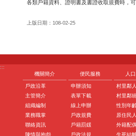
各類戶籍資料、證明書及書證收取規費時，可運
上版日期：108-02-25
:::
機關簡介
便民服務
人口
戶政沿革
申辦須知
村里鄰
主管簡介
表單下載
村里鄰
組織編制
線上申辦
性別年
業務職掌
戶政規費
原住民
聯絡資訊
戶籍罰鍰
外籍配
陳情與抱怨
戶政法規
生死結